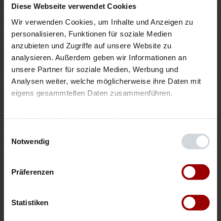
½
TL
Paprikapulver, edelsüß
Diese Webseite verwendet Cookies
Wir verwenden Cookies, um Inhalte und Anzeigen zu 
½
TL
Majoran, gerebelt
personalisieren, Funktionen für soziale Medien 
anzubieten und Zugriffe auf unsere Website zu 
Salz, Pfeffer aus der Mühle
analysieren. Außerdem geben wir Informationen an 
unsere Partner für soziale Medien, Werbung und 
Analysen weiter, welche möglicherweise ihre Daten mit 
1
EL
Pflanzenöl
eigens gesammtelten Daten zusammenführen.
Datenschutzerklärung
Impressum
Auswahl zurücksetzen
Einwilligungsauswahl
Notwendig
Präferenzen
Pro Portion ca.: 295 Kalorien, 20 g Eiweiß, 15 g Fett, 17 g
Kohlenhydrate, 4 g Ballaststoffe
Statistiken
Tipps: