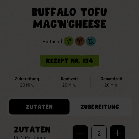
BUFFALO TOFU
MAC’N’CHEESE
Einfach |
Rezept Nr. 134
Zubereitung
Kochzeit
Gesamtzeit
20 Min.
20 Min.
20 Min.
ZUTATEN
ZUBEREITUNG
ZUTATEN
2
für
2
Portionen