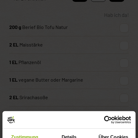
Hab ich da!
200
g
Berief Bio Tofu Natur
2
EL
Maisstärke
1
EL
Pflanzenöl
1
EL
vegane Butter oder Margarine
2
EL
Srirachasoße
½
TL
Apfelessig
1
Prise
Knoblauchpulver
Zustimmung
Details
Über Cookies