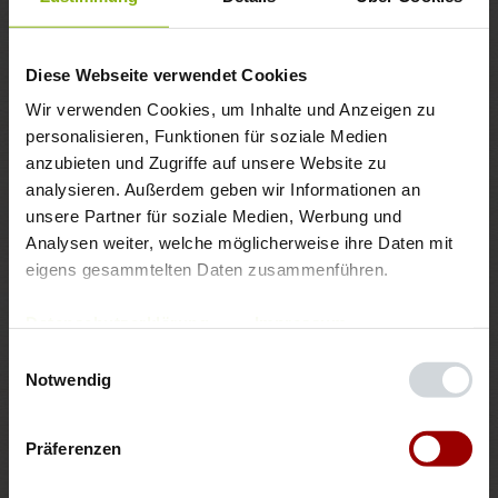
200
g
Pasta (z.B. kurze Makkaroni)
Diese Webseite verwendet Cookies
200
ml
Berief Bio Hafer Drink ohne Zucker
Wir verwenden Cookies, um Inhalte und Anzeigen zu 
personalisieren, Funktionen für soziale Medien 
anzubieten und Zugriffe auf unsere Website zu 
50
g
veganer Käse, z.B. Cheddar-Geschmack
analysieren. Außerdem geben wir Informationen an 
unsere Partner für soziale Medien, Werbung und 
2
EL
Hefeflocken
Analysen weiter, welche möglicherweise ihre Daten mit 
eigens gesammtelten Daten zusammenführen.
1
TL
Senf
Datenschutzerklärung
Impressum
Einwilligungsauswahl
Salz, Pfeffer aus der Mühle
Notwendig
Paprikapulver, edelsüß und rosenscharf
Präferenzen