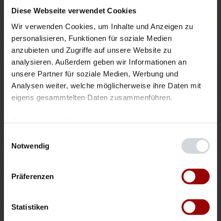
Salz, Pfeffer aus der Mühle
Diese Webseite verwendet Cookies
Wir verwenden Cookies, um Inhalte und Anzeigen zu 
1
Pck.
Tortillachips (110 g)
personalisieren, Funktionen für soziale Medien 
anzubieten und Zugriffe auf unsere Website zu 
120
g
vegane Käse-Alternative
analysieren. Außerdem geben wir Informationen an 
unsere Partner für soziale Medien, Werbung und 
Dips nach Wahl, z.B. Guacamole, Salsasoße
Analysen weiter, welche möglicherweise ihre Daten mit 
eigens gesammtelten Daten zusammenführen.
Auswahl zurücksetzen
Datenschutzerklärung
Impressum
Einwilligungsauswahl
Notwendig
Pro Portion ca.: 452 kcal, 19 g Eiweiß, 28 g Fett, 31 g
Präferenzen
Kohlenhydrate, 3 g Ballaststoffe
Statistiken
Tipps: