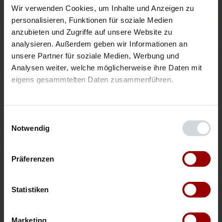
5
EL
Agavendicksaft
Wir verwenden Cookies, um Inhalte und Anzeigen zu 
personalisieren, Funktionen für soziale Medien 
1
Pck.
Vanillezucker
anzubieten und Zugriffe auf unsere Website zu 
analysieren. Außerdem geben wir Informationen an 
unsere Partner für soziale Medien, Werbung und 
2
EL
Speisestärke
Analysen weiter, welche möglicherweise ihre Daten mit 
eigens gesammtelten Daten zusammenführen.
300
g
Beeren, z.B. Erdbeeren, Himbeeren,
Blaubeeren, Johannisbeeren
Datenschutzerklärung
Impressum
Einwilligungsauswahl
ggf. Fett für die Form
Notwendig
Präferenzen
Auswahl zurücksetzen
Statistiken
Pro Stück, bei 10 Stücken ca.: 125 Kalorien, 4 g Eiweiß, 6
Marketing