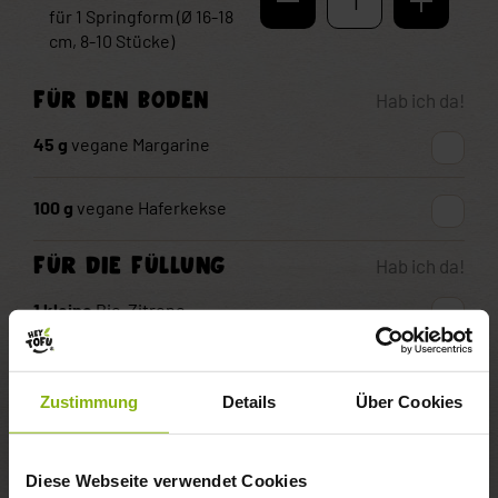
1
für
1
Springform (Ø 16-18
cm, 8-10 Stücke)
FÜR DEN BODEN
Hab ich da!
45
g
vegane Margarine
100
g
vegane Haferkekse
FÜR DIE FÜLLUNG
Hab ich da!
1
kleine
Bio-Zitrone
200
g
Berief Bio Tofu Natur
Zustimmung
Details
Über Cookies
150
g
vegane Joghurt-Alternative
Diese Webseite verwendet Cookies