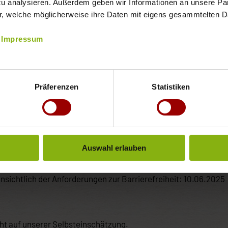
em Barrierefreiheitsstärkungsgesetz (BFSG) vereinbar.
zu analysieren. Außerdem geben wir Informationen an unsere Part
r, welche möglicherweise ihre Daten mit eigens gesammtelten
sind nicht barrierefrei:
Impressum
ext und Hintergrund. (WCAG 2.4.4.)
 Anforderungen nach EN 301 549 Kapitel 10.
Präferenzen
Statistiken
ungsfristen
Text und Hintergrund: bis 30.09.2026
 bis 30.09.2026
Auswahl erlauben
 25.06.2025
nsichtlich der Anforderungen zur Barrierefreiheit: 10.06.2025
ht auf unserer Selbsteinschätzung.