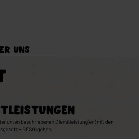
ER UNS
sind Hey Tofu
T
 unseren Tofu
STLEISTUNGEN
der unten beschriebenen Dienstleistung(en) mit den
gsgesetz – BFSG) geben.