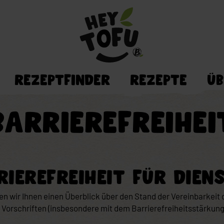
REZEPTFINDER
REZEPTE
ÜB
Alle Rezepte
Wir 
BARRIEREFREIHEI
Neue Rezepte
Über
Mealprep leicht gemacht
Nach Mahlzeiten
IEREFREIHEIT FÜR DIEN
Für wen willst du kochen?
 wir Ihnen einen Überblick über den Stand der Vereinbarkeit 
Grillen mit Tofu
n Vorschriften (insbesondere mit dem Barrierefreiheitsstärkun