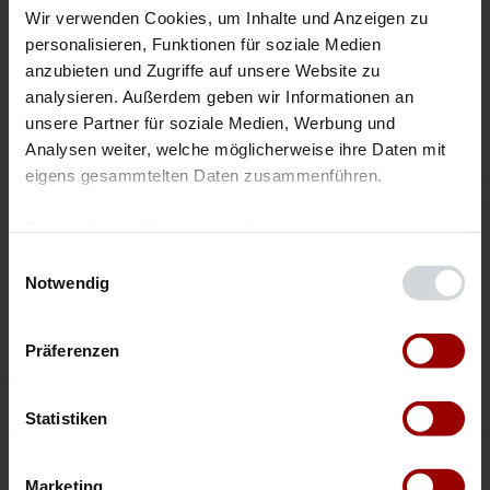
Wir verwenden Cookies, um Inhalte und Anzeigen zu 
¼
TL
Rohrohrzucker
personalisieren, Funktionen für soziale Medien 
anzubieten und Zugriffe auf unsere Website zu 
3
EL
Pflanzenöl
analysieren. Außerdem geben wir Informationen an 
unsere Partner für soziale Medien, Werbung und 
Salz, Pfeffer aus der Mühle
Analysen weiter, welche möglicherweise ihre Daten mit 
eigens gesammtelten Daten zusammenführen.
Auswahl zurücksetzen
Datenschutzerklärung
Impressum
Einwilligungsauswahl
Notwendig
Pro Portion ca.: 253 kcal, 19 g Eiweiß, 16 g Fett, 6 g
Präferenzen
Kohlenhydrate, 4 g Ballaststoffe
Statistiken
Tipps:
Dazu schmeckt frisches Landbrot. Den Salat noch
Marketing