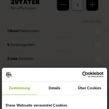
ZUTATEN
4
für
4
Portionen
Hab ich da!
1
Bund
Radieschen
5
Gewürzgurken
2
rote
Zwiebeln
1
Pck.
Berief Bio Tofu Geräuchert (2x175 g)
½
TL
Senf
Zustimmung
Details
Über Cookies
2
EL
Essig (z.B. Weißweinessig)
Diese Webseite verwendet Cookies